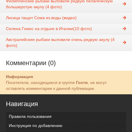
Филиппинские рыбаки выловили редкую пелагическую
большеротую акулу (4 фото)
Лисица тащит Сома из воды (видео)
Селена Гомес на отдыхе в Италии(10 фото)
Австралийские рыбаки выловили очень редкую акулу (4
фото)
Комментарии (0)
Информация
Посетители, находящиеся в группе
Гости
, не могут
оставлять комментарии к данной публикации.
Навигация
Правила пользования
Инструкция по добавлению