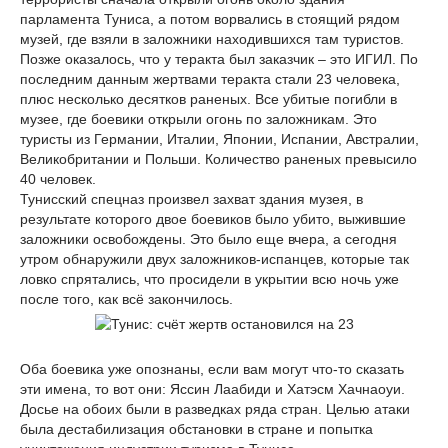
парламента Туниса, а потом ворвались в стоящий рядом
музей, где взяли в заложники находившихся там туристов.
Позже оказалось, что у теракта был заказчик – это ИГИЛ. По
последним данным жертвами теракта стали 23 человека,
плюс несколько десятков раненых. Все убитые погибли в
музее, где боевики открыли огонь по заложникам. Это
туристы из Германии, Италии, Японии, Испании, Австралии,
Великобритании и Польши. Количество раненых превысило
40 человек.
Тунисский спецназ произвел захват здания музея, в
результате которого двое боевиков было убито, выжившие
заложники освобождены. Это было еще вчера, а сегодня
утром обнаружили двух заложников-испанцев, которые так
ловко спрятались, что просидели в укрытии всю ночь уже
после того, как всё закончилось.
Оба боевика уже опознаны, если вам могут что-то сказать
эти имена, то вот они: Яссин Лаабиди и Хатэсм Хачнаоуи.
Досье на обоих были в разведках ряда стран. Целью атаки
была дестабилизация обстановки в стране и попытка