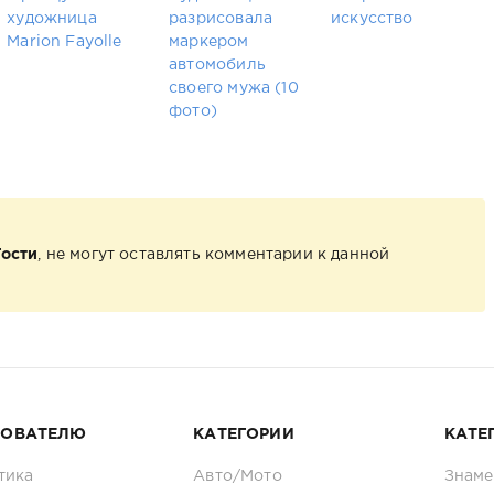
художница
разрисовала
искусство
Marion Fayolle
маркером
автомобиль
своего мужа (10
фото)
Гости
, не могут оставлять комментарии к данной
ЗОВАТЕЛЮ
КАТЕГОРИИ
КАТЕ
тика
Авто/Мото
Знаме