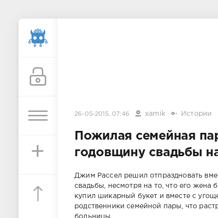
xamik
Истории
26-05-2015, 07:46
Пожилая семейная па
+
годовщину свадьбы на
Джим Рассел решил отпраздновать вмес
свадьбы, несмотря на то, что его жена
купил шикарный букет и вместе с угощ
родственники семейной пары, что растр
больницы.