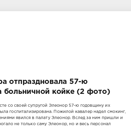
ра отпраздновала 57-ю
 больничной койке (2 фото)
те со своей супругой Элеонор 57-ю годовщину их
 была госпитализирована. Пожилой кавалер надел смокинг,
ениями явился в палату Элеонор. Вслед за ним пришли и
огало не только саму Элеонор, но и весь персонал