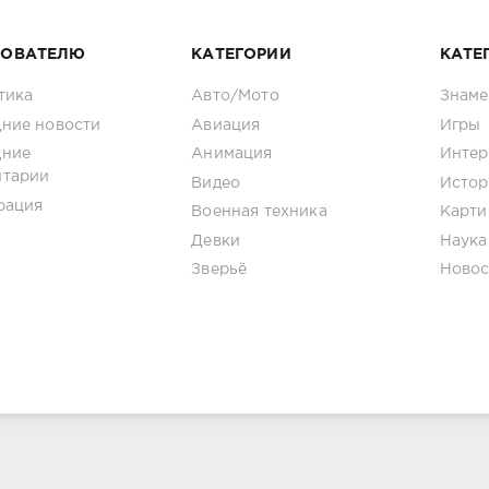
ЗОВАТЕЛЮ
КАТЕГОРИИ
КАТЕ
тика
Авто/Мото
Знаме
ние новости
Авиация
Игры
дние
Анимация
Интер
нтарии
Видео
Истор
рация
Военная техника
Карти
Девки
Наука
Зверьё
Новос