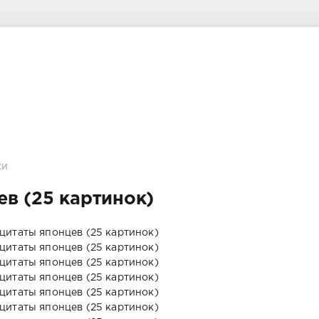
ки
в (25 картинок)