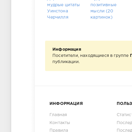
мудрые цитаты
позитивные
Уинстона
мысли (20
Черчилля
картинок)
Информация
Посетители, находящиеся в группе
публикации.
ИНФОРМАЦИЯ
ПОЛЬ
Главная
Статис
Контакты
Послед
Правила
После