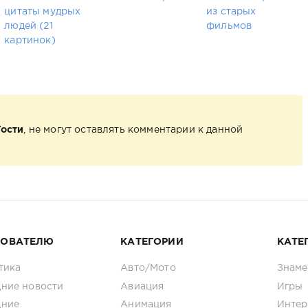
цитаты мудрых
из старых
людей (21
фильмов
картинок)
Гости
, не могут оставлять комментарии к данной
ЗОВАТЕЛЮ
КАТЕГОРИИ
КАТЕ
тика
Авто/Мото
Знаме
ние новости
Авиация
Игры
дние
Анимация
Интер