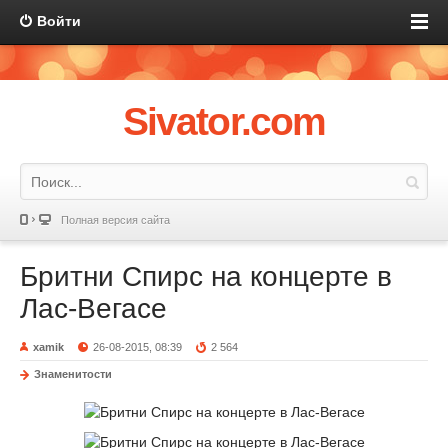
Войти
Sivator.com
Полная версия сайта
Бритни Спирс на концерте в
Лас-Вегасе
xamik
26-08-2015, 08:39
2 564
Знаменитости