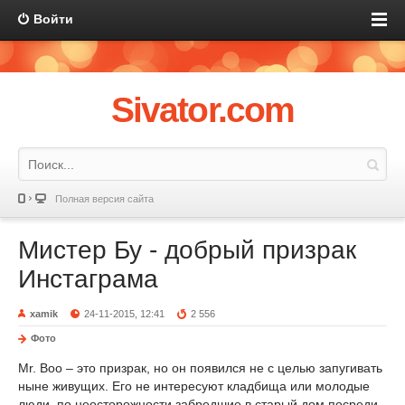
Войти
Sivator.com
Полная версия сайта
Мистер Бу - добрый призрак
Инстаграма
xamik
24-11-2015, 12:41
2 556
Фото
Mr. Boo – это призрак, но он появился не с целью запугивать
ныне живущих. Его не интересуют кладбища или молодые
люди, по неосторожности забредшие в старый дом посреди