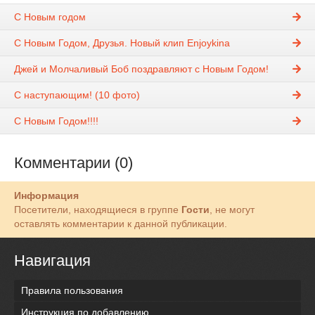
С Новым годом
C Новым Годом, Друзья. Новый клип Enjoykina
Джей и Молчаливый Боб поздравляют с Новым Годом!
С наступающим! (10 фото)
С Новым Годом!!!!
Комментарии (0)
Информация
Посетители, находящиеся в группе
Гости
, не могут
оставлять комментарии к данной публикации.
Навигация
Правила пользования
Инструкция по добавлению