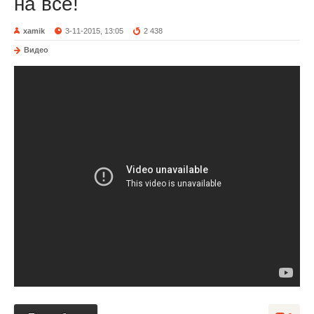
на все!
xamik
3-11-2015, 13:05
2 438
Видео