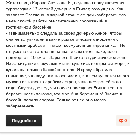
Жительница Кирова Светлана К., недавно вернувшаяся из
турпоездки с 17-летней дочерью в Египет, возмущена. Как
заявляет Светлана, в жаркой стране ее дочь забеременела
из-за плохой работы очистительных сооружений в
гостиничном бассейне.
- Я внимательно следила за своей дочерью Анной, чтобы
она не вступила ни в какие романтические отношения с
местными арабами, - пишет возмущенная кировчанка. - Не
отпускала ее в отеле ни на шаг, и сам отель находился
примерно в 10 км от Шарм-эль-Шейха в туристической зоне.
Из-за ситуации с акулами мы не купались в открытом море, и
купались только в бассейне отеля. Я сразу обратила
внимание, что воду там плохо чистят, и в нем купается много
мужчин из каких-то арабских стран, явно неевропейского
вида. Спустя две недели после приезда из Египта тест на
беременность показал, что моя Аня беременна! Значит, в
бассейн попала сперма. Только от нее она могла
забеременеть.
Подробнее
0