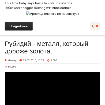
This time baby says hasta la vista to cubanos.
@Schwarzenegger @stanglwirt #unclearnold
Подробнее
0
Рубидий - металл, который
дороже золота.
sivway
19-07-2016, 18:13
1 560
Видео