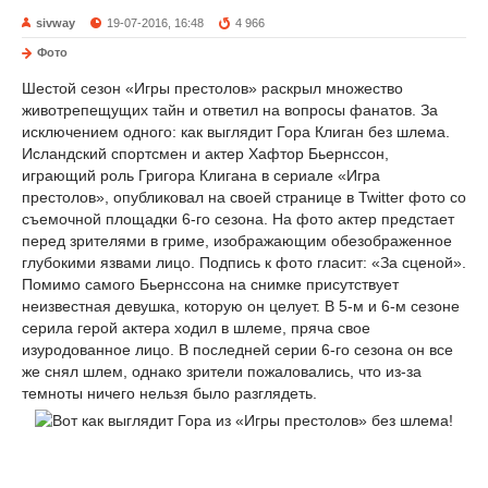
sivway
19-07-2016, 16:48
4 966
Фото
Шестой сезон «Игры престолов» раскрыл множество
животрепещущих тайн и ответил на вопросы фанатов. За
исключением одного: как выглядит Гора Клиган без шлема.
Исландский спортсмен и актер Хафтор Бьернссон,
играющий роль Григора Клигана в сериале «Игра
престолов», опубликовал на своей странице в Twitter фото со
съемочной площадки 6-го сезона. На фото актер предстает
перед зрителями в гриме, изображающим обезображенное
глубокими язвами лицо. Подпись к фото гласит: «За сценой».
Помимо самого Бьернссона на снимке присутствует
неизвестная девушка, которую он целует. В 5-м и 6-м сезоне
серила герой актера ходил в шлеме, пряча свое
изуродованное лицо. В последней серии 6-го сезона он все
же снял шлем, однако зрители пожаловались, что из-за
темноты ничего нельзя было разглядеть.