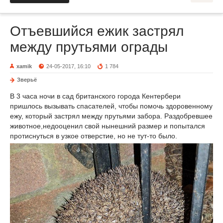
Отъевшийся ежик застрял
между прутьями ограды
xamik
24-05-2017, 16:10
1 784
Зверьё
В 3 часа ночи в сад британского города Кентербери
пришлось вызывать спасателей, чтобы помочь здоровенному
ежу, который застрял между прутьями забора. Раздобревшее
животное,недооценил свой нынешний размер и попытался
протиснуться в узкое отверстие, но не тут-то было.