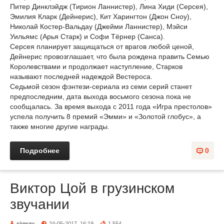
Питер Динклэйдж (Тирион Ланнистер), Лина Хиди (Серсея),
Эмилия Кларк (Дейнерис), Кит Харингтон (Джон Сноу),
Николай Костер-Вальдау (Джейми Ланнистер), Мэйси
Уильямс (Арья Старк) и Софи Тёрнер (Санса).
Серсея планирует защищаться от врагов любой ценой,
Дейнерис провозглашает, что была рождена править Семью
Королевствами и продолжает наступление, Старков
называют последней надеждой Вестероса.
Седьмой сезон фэнтези-сериала из семи серий станет
предпоследним, дата выхода восьмого сезона пока не
сообщалась. За время выхода с 2011 года «Игра престолов»
успела получить 8 премий «Эмми» и «Золотой глобус», а
также многие другие награды.
Подробнее
0
Виктор Цой в грузинском
звучании
sivway
24-05-2017, 16:19
1 554