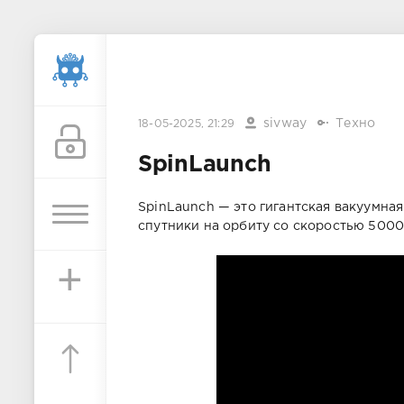
sivway
Техно
18-05-2025, 21:29
SpinLaunch
SpinLaunch — это гигантская вакуумна
спутники на орбиту со скоростью 5000 
+