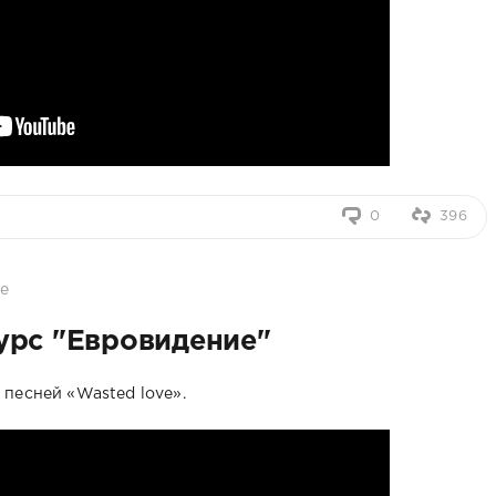
0
396
е
урс "Евровидение"
 песней «Wasted love».