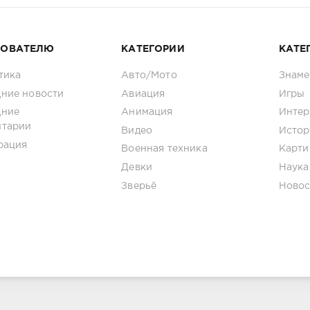
ЗОВАТЕЛЮ
КАТЕГОРИИ
КАТЕ
тика
Авто/Мото
Знаме
ние новости
Авиация
Игры
дние
Анимация
Интер
нтарии
Видео
Истор
рация
Военная техника
Карти
Девки
Наука
Зверьё
Новос