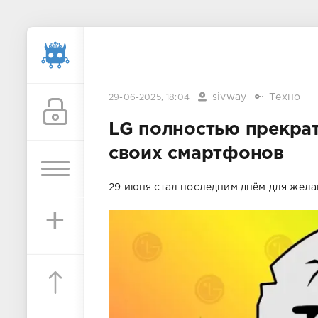
sivway
Техно
29-06-2025, 18:04
LG полностью прекра
своих смартфонов
29 июня стал последним днём для жел
+