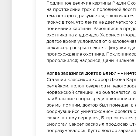
Подлинное величие картины Ридли Скот
на протяжении трех с половиной десятк
тема которых, разумеется, заключается 
Фокус в том, что лента не дает четкого
понимание картины. Разошлись в предс
охотника на андроидов Харрисон Форд на
долгое время уклонялся от очеловечив
режиссер раскрыл секрет: фигурки еди
происхождение охотника. Поклонников 
продолжился; надеемся, Дани Вильнев в
Когда заразился доктор Блэр? – «Нечто
Ставший классикой хоррор Джона Карпе
ремейком, полон секретов и недоговор
норвежской станции, не объясняется, к
наибольшие споры среди поклонников ф
все мы помним, доктор был помещен в к
обернувшийся уничтожением средств св
сюжет к нему вернулся, Блэр оказался
биолога? Секрет раскрыл продюсер Стю
подразумевалось, будто доктор заразил