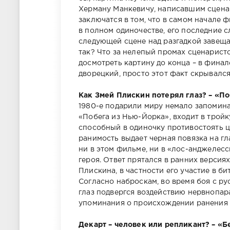
Херману Манкевичу, написавшим сценар
заключатся в том, что в самом начале 
в полном одиночестве, его последние с
следующей сцене над разгадкой завещ
так? Что за нелепый промах сценаристо
досмотреть картину до конца – в финал
дворецкий, просто этот факт скрывалс
Как Змей Плискин потерял глаз? – «По
1980-е подарили миру немало запомина
«Побега из Нью-Йорка», входит в трой
способный в одиночку противостоять ц
ранимость выдает черная повязка на гла
ни в этом фильме, ни в «лос-анджелесс
героя. Ответ прятался в ранних верси
Плискина, в частности его участие в би
Согласно наброскам, во время боя с ру
глаз подвергся воздействию нервнопарал
упоминания о происхождении ранения 
Декарт – человек или репликант? – «Б