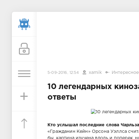
xamik
Интересное
5-09-2016, 12:54
10 легендарных киноз
+
ответы
Кто услышал последние слова Чарльза
«Гражданин Кейн» Орсона Уэллса счита
бы, картина изучена вдоль и поперек, 