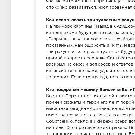
частью хитрого плана пришельца – пока
спокойно развиваться, изолированная 
Как использовать три туалетные ракуш
На примере картины «Назад в будущее»
киношниками будущее не всегда совпад
«Разрушитель» шансов оказаться ближе
показанных, нам еще жить и жить, и во
три ракушки, которые в туалетах будущ
прямой вопрос персонажа Сильвестра С
раскрыл на сессии вопросов и ответов 
китайскими палочками, удаляется основ
«очистки». Если это правда, то это пол
Кто поцарапал машину Винсента Веги?
Квентин Тарантино – большой любитель
причем сюжеты и герои его лент поро
известная загадка «Криминального чтив
имеет однозначного ответа, а вот секр
Собственно, поклонники режиссера дог
машины. Это против всяких правил» Вега
хронологии, только что повздорил с Б