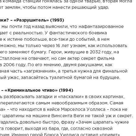
 команда станции гонялась за одной тварью, вторая могла
от землян, чтобы потом нанести решающий удар.
ки? – «Разрушитель» (1993)
 мы почти год назад выяснили, что нафантазированное
ает с реальностью. У фантастического боевика
 к истине побольше, все-таки до событий, в нем
зможно, мы только через 16 лет узнаем, как использовать
его заменяют бумагу. Герои, живущие в 2032 году, на
таллоне не отвечают, но сам актер секрет фильма
в 2006 году. По его мнению, двумя ракушками, как
ная часть «загрязнения», а третья нужна для финальной
ный ужас, запасайтесь туалетной бумагой на будущее.
 – «Криминальное чтиво» (1994)
 разбрасывать загадки и «пасхалки» в своих картинах,
й переплетаются самым невообразимым образом. Самая
а» – что находится в кейсе Марселоса Уоллеса – пока не
ет царапины на машине Винсента Веги не такой уж и секрет.
адались довольно быстро, фразу «Зачем царапать чужие
 говорит, выходя из бара, где, согласно сквозной
утчем. Именно герой Брюса Уиллиса оставил «привет»