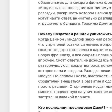
обязательную для каждого фильма фран
«бондианы» за последние как минимум д
разведки, раскрывать которое нельзя д
могут найти ответ, внимательно разгля
игрушечного бульдога. Героиню Денч з
Почему Создатели решили уничтожить 
Когда Дэймон Линделоф закончил работ
что у зрителей останется немало вопр
сюжетные дыры оставлены в картине на
новую франшизу, а все секреты планир
впрочем, Скотт ответил, не дожидаясь 
развернувшуюся вокруг вопроса, почем
которое сама и создала. Разгадка лежит
Иисуса. По словам Скотта, жестокость 
Создателей вмешаться в развитие людс
просто распяли. Огорченные неудачны
миссию, нацеленную на уничтожение лю
застрял на далекой планете.
Кто последним преследовал Джей? – «