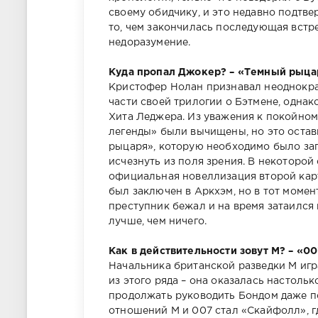
своему обидчику, и это недавно подтве
то, чем закончилась последующая встре
недоразумение.
Куда пропал Джокер? – «Темный рыца
Кристофер Нолан признавал неоднократ
части своей трилогии о Бэтмене, однак
Хита Леджера. Из уважения к покойном
легенды» были вычищены, но это оста
рыцаря», которую необходимо было зап
исчезнуть из поля зрения. В некоторой
официальная новеллизация второй кар
был заключен в Аркхэм, но в тот момен
преступник бежал и на время затаился
лучше, чем ничего.
Как в действительности зовут М? – «0
Начальника британской разведки М игр
из этого ряда – она оказалась настоль
продолжать руководить Бондом даже п
отношений М и 007 стал «Скайфолл», г