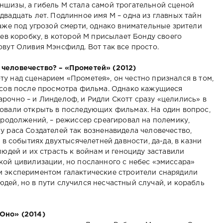
шизы, а гибель М стала самой трогательной сценой
вадцать лет. Подлинное имя М – одна из главных тайн
аже под угрозой смерти, однако внимательные зрители
дев коробку, в которой М присылает Бонду своего
овут Оливия Мэнсфилд. Вот так все просто.
человечество? – «Прометей» (2012)
у над сценарием «Прометея», он честно признался в том,
осов после просмотра фильма. Однако кажущиеся
рочно – и Линделоф, и Ридли Скотт сразу «целились» в
овали открыть в последующих фильмах. На один вопрос,
продолжений, – режиссер среагировал на полемику,
у раса Создателей так возненавидела человечество,
 в событиях двухтысячелетней давности, да-да, в казни
людей и их страсть к войнам и геноциду заставили
кой цивилизации, но посланного с небес «эмиссара»
м экспериментом галактические строители снарядили
дей, но в пути случился несчастный случай, и корабль
Оно» (2014)