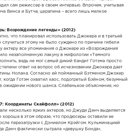
рдил сам режиссер в своем интервью. Впрочем, учитывая
ча Винса и Бутча, царапина – всего лишь мелкое
рь: Возрождение легенды» (2012)
но, что планировал использовать Джокера и в третьей
о случиться этому не было суждено по причине гибели
у актеру все упоминания о Джокере из «Возрождения
вило незаполненную лакуну в мифологии «Темного
олнить, ведь не мог самый дикий бандит Готэма просто
 степени ответ на вопрос об исчезновении Джокера дает
тины Нолана. Согласно ей пойманный Бэтменом Джокер
т, когда Готэм охватил хаос, подогретый Бэйном, безумный
 в ожидании нового шанса. Слабенькое объяснение, но
07: Координаты Скайфолл» (2012)
али несколько ярких актеров, но Джуди Денч выделяется
ко хороша в этом образе, что продюсеры оставили ее
осле перезагрузки с Дэниелом Крэйгом. Кульминацией
де Денч фактически сыграла «девушку Бонда»,