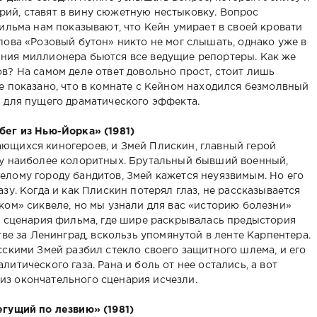
ий, ставят в вину сюжетную нестыковку. Вопрос
фильма нам показывают, что Кейн умирает в своей кровати
лова «Розовый бутон» никто не мог слышать, однако уже в
ания миллионера бьются все ведущие репортеры. Как же
в? На самом деле ответ довольно прост, стоит лишь
е показано, что в комнате с Кейном находился безмолвный
я для пущего драматического эффекта.
бег из Нью-Йорка» (1981)
ющихся киногероев, и Змей Плискин, главный герой
ку наиболее колоритных. Брутальный бывший военный,
елому городу бандитов, Змей кажется неуязвимым. Но его
зу. Когда и как Плискин потерял глаз, не рассказывается
ком» сиквеле, но мы узнали для вас «историю болезни»
ях сценария фильма, где шире раскрывалась предыстория
тве за Ленинград, вскользь упомянутой в ленте Карпентера.
сскими Змей разбил стекло своего защитного шлема, и его
итического газа. Рана и боль от нее остались, а вот
из окончательного сценария исчезли.
егущий по лезвию» (1981)