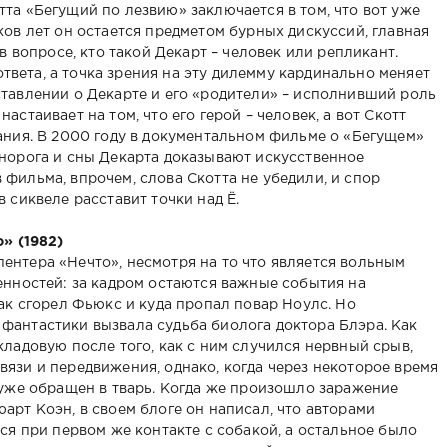
та «Бегущий по лезвию» заключается в том, что вот уже
ов лет он остается предметом бурных дискуссий, главная
в вопросе, кто такой Декарт – человек или репликант.
 ответа, а точка зрения на эту дилемму кардинально меняет
тавлении о Декарте и его «родители» – исполнивший роль
стаивает на том, что его герой – человек, а вот Скотт
ания. В 2000 году в документальном фильме о «Бегущем»
норога и сны Декарта доказывают искусственное
фильма, впрочем, слова Скотта не убедили, и спор
 сиквеле расставит точки над Ё.
» (1982)
нтера «Нечто», несмотря на то что является вольным
енностей: за кадром остаются важные события на
ак сгорел Фьюкс и куда пропал повар Ноулс. Но
антастики вызвала судьба биолога доктора Блэра. Как
ладовую после того, как с ним случился нервный срыв,
язи и передвижения, однако, когда через некоторое время
 уже обращен в тварь. Когда же произошло заражение
арт Коэн, в своем блоге он написал, что авторами
ся при первом же контакте с собакой, а остальное было