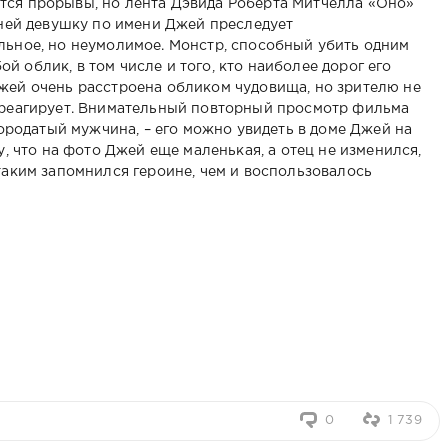
тся прорывы, но лента Дэвида Роберта Митчелла «Оно»
 ней девушку по имени Джей преследует
льное, но неумолимое. Монстр, способный убить одним
 облик, в том числе и того, кто наиболее дорог его
жей очень расстроена обликом чудовища, но зрителю не
 реагирует. Внимательный повторный просмотр фильма
 бородатый мужчина, – его можно увидеть в доме Джей на
у, что на фото Джей еще маленькая, а отец не изменился,
таким запомнился героине, чем и воспользовалось
0
1 739