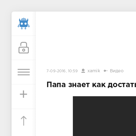
xamik
Видео
7-09-2016, 10:59
Папа знает как доста
+