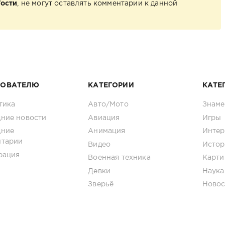
Гости
, не могут оставлять комментарии к данной
ЗОВАТЕЛЮ
КАТЕГОРИИ
КАТЕ
тика
Авто/Мото
Знаме
ние новости
Авиация
Игры
дние
Анимация
Интер
нтарии
Видео
Истор
рация
Военная техника
Карти
Девки
Наука
Зверьё
Новос