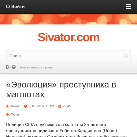
Войти
Sivator.com
Полная версия сайта
«Эволюция» преступника в
магшотах
xamik
3-10-2016, 13:03
2 345
Фото
Полиция США опубликовала магшоты 25-летнего
преступника-рецидивиста Роберта Хардистера (Robert
Hardister) из города Стьюарт, штат Флорида, чтобы показать,