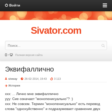
Войти
Sivator.com
Полная версия сайта
Эквифаллично
sivway
26-02-2014, 19:43
3 113
Истории
xxx: ... Лично мне эквифаллично
yyy: Сие означает "монопенисуально"? :)
xxx: Не совсем. Термин "монопенисуально" есть перевод
слова "однохуйственно" и подразумевает сравнение двух