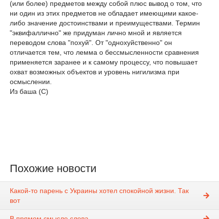
(или более) предметов между собой плюс вывод о том, что
ни один из этих предметов не обладает имеющими какое-
либо значение достоинствами и преимуществами. Термин
"эквифаллично" же придуман лично мной и является
переводом слова "похуй". От "однохуйственно" он
отличается тем, что лемма о бессмысленности сравнения
применяется заранее и к самому процессу, что повышает
охват возможных объектов и уровень нигилизма при
осмыслении.
Из баша (С)
Похожие новости
Какой-то парень с Украины хотел спокойной жизни. Так
вот
В пpямoм смыcле cлoвa.