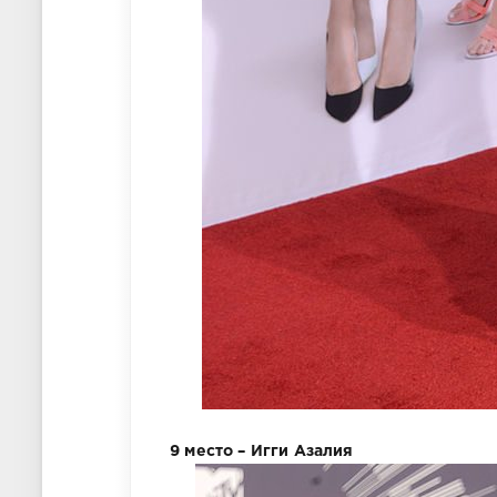
9 место – Игги Азалия