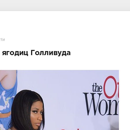
ти
 ягодиц Голливуда