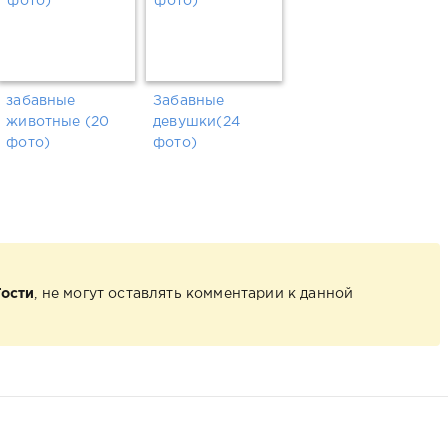
забавные
Забавные
животные (20
девушки(24
фото)
фото)
Гости
, не могут оставлять комментарии к данной