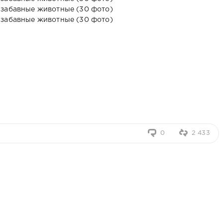
0
2 433