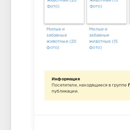
Милые и
Милые и
забавные
забавные
животные (20
животные (15
фото)
фото)
Информация
Посетители, находящиеся в группе
публикации.