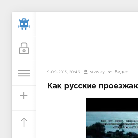
sivway
Видео
9-09-2013, 20:46
Как русские проезжа
+