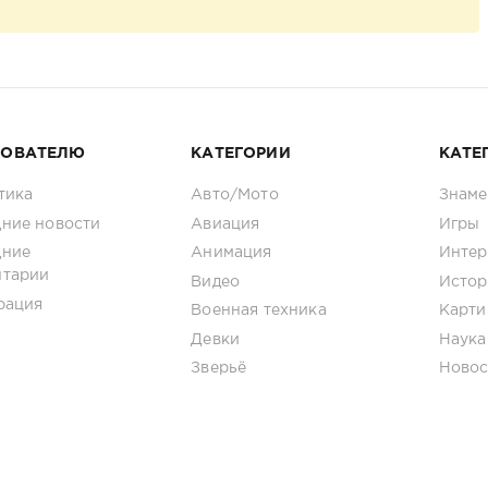
ЗОВАТЕЛЮ
КАТЕГОРИИ
КАТЕ
тика
Авто/Мото
Знаме
ние новости
Авиация
Игры
дние
Анимация
Интер
нтарии
Видео
Истор
рация
Военная техника
Карти
Девки
Наука
Зверьё
Новос