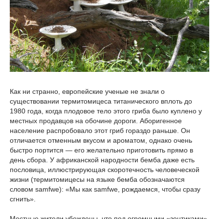
Как ни странно, европейские ученые не знали о
существовании термитомицеса титанического вплоть до
1980 года, когда плодовое тело этого гриба было куплено у
местных продавцов на обочине дороги. Аборигенное
население распробовало этот гриб гораздо раньше. Он
отличается отменным вкусом и ароматом, однако очень
быстро портится — его желательно приготовить прямо в
день сбора. У африканской народности бемба даже есть
пословица, иллюстрирующая скоротечность человеческой
жизни (термитомицесы на языке бемба обозначаются
словом samfwe): «Мы как samfwe, рождаемся, чтобы сразу
сгнить».
Местные жители убеждены, что под огромными «зонтиками»