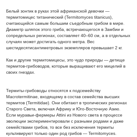
Белый зонтик в руках этой африканской девочки —
термитомицес титанический (Termitomyces titanicus),
считающийся самым большим съедобным грибом в мире.
Диаметр шляпок этого гриба, встречающегося в Замбии и
сопредельных регионах, составляет 40–60 см, а в отдельных
случаях может достигать одного метра. Вес
шестидесятисантиметровых экземпляров превышает 2 кг.
Как и другие термитомицесы, это чудо природы — детище
термитов-грибоводов, которые выращивают его мицелий в
своих гнездах.
Термиты-грибоводы относятся к подсемейству
Macrotermitinae, входящему в состав семейства высших
термитов (Termitidae). Они обитают в тропических регионах
Старого Света, включая Африку и Юго-Восточную Азию.
Если муравьи-фермеры Attini из Нового света в процессе
эволюции экспериментировали с разными родами и даже
семействами грибов, то все без исключения термиты
культивируют только один род грибов — Termitomyces.