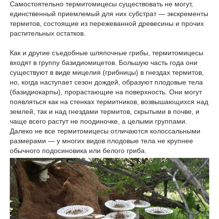
Самостоятельно термитомицесы существовать не могут,
единственный приемлемый для них субстрат — экскременты
термитов, состоящие из пережеванной древесины и прочих
растительных остатков.
Как и другие съедобные шляпочные грибы, термитомицесы
входят в группу базидиомицетов. Большую часть года они
существуют в виде мицелия (грибницы) в гнездах термитов,
но, когда наступает сезон дождей, образуют плодовые тела
(базидиокарпы), прорастающие на поверхность. Они могут
появляться как на стенках термитников, возвышающихся над
землей, так и над гнездами термитов, скрытыми в почве, и
чаще всего растут не поодиночке, а целыми группами.
Далеко не все термитомицесы отличаются колоссальными
размерами — у многих видов плодовые тела не крупнее
обычного подосиновика или белого гриба.