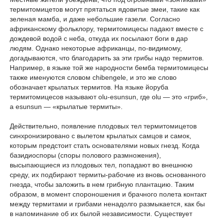
термитомицетов могут прятаться ядовитые змеи, такие как
зеленая мамба, и даже небольшие газели. Согласно
африканскому фольклору, термитомицесы падают вместе с
дождевой водой с неба, откуда их посылают боги в дар
людям. Однако некоторые африканцы, по-видимому,
догадываются, что благодарить за эти грибы надо термитов.
Например, в языке той же народности бемба термитомицесы
также именуются словом chibengele, и это же слово
обозначает крылатых термитов. На языке йоруба
термитомицесов называют olu-esunsun, где olu — это «гриб»,
а esunsun — «крылатые термиты».
Действительно, появление плодовых тел термитомицетов
синхронизировано с вылетом крылатых самцов и самок,
которым предстоит стать основателями новых гнезд. Когда
базидиоспоры (споры полового размножения),
высыпающиеся из плодовых тел, попадают во внешнюю
среду, их подбирают термиты-рабочие из вновь основанного
гнезда, чтобы заложить в нем грибную плантацию. Таким
образом, в момент спороношения и брачного полета контакт
между термитами и грибами ненадолго размыкается, как бы
в напоминание об их былой независимости. Существует