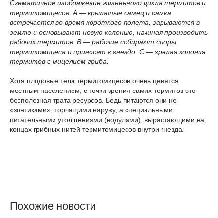
Схематичное изображение жизненного цикла термитов и
термитомицесов. A — крылатые самец и самка
встречается во время короткого полета, зарываются в
землю и основывают новую колонию, начиная производить
рабочих термитов. B — рабочие собирают споры
термитомицеса и приносят в гнездо. C — зрелая колония
термитов с мицелием гриба.
Хотя плодовые тела термитомицесов очень ценятся
местным населением, с точки зрения самих термитов это
бесполезная трата ресурсов. Ведь питаются они не
«зонтиками», торчащими наружу, а специальными
питательными утолщениями (нодулами), вырастающими на
концах грибных нитей термитомицесов внутри гнезда.
Похожие новости