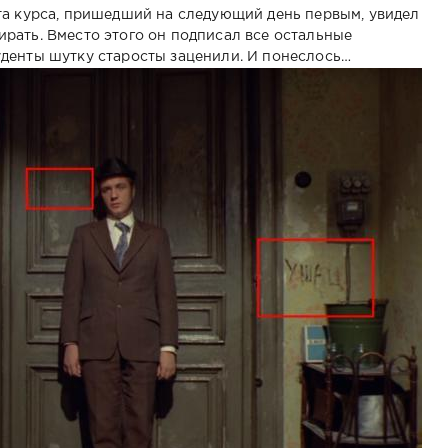
та курса, пришедший на следующий день первым, увидел
стирать. Вместо этого он подписал все остальные
денты шутку старосты заценили. И понеслось…