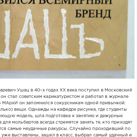
ревич Ушац в 40–х годах XX века поступил в Московский
 он стал советским карикатуристом и работал в журнале
 в МАрхИ он запомнился сокурсникам одной привычкой:
лько) вещи. Однажды на кафедре рисунка, где студенты
ующую модель, шла подготовка к занятию и дежурные
для мольбертов всегда стремятся занять те, кто приходят
ются самые неудачные ракурсы. Случайно проходивший по
 уже выставлены, зашел в класс, выбрал самый удачный и