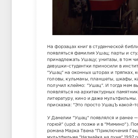
На форзацах книг в студенческой библ
появляться фамилия Ушац; парты и сту
принадлежать Ушацу; унитазы, в том чи
девушки–студентки приносили в инсти
"Ушац" на оконных шторах и тряпках, 
головы, кульманы, планшеты, шкафы, к
получил клеймо: "Ушац". И тогда мем в
появляться на архитектурных памятника
литературу, кино и даже мультфильмы.
присказка: "Это просто УшацЪ какой–то
У Данелии "Ушац" появлялся и ранее —
горюй" (upd: а позже и в "Мимино"). П
романа Марка Твена "Приключения Гекл
мультфильме "Незнайка на луне" 1997 