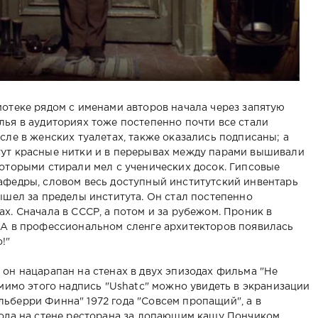
иотеке рядом с именами авторов начала через запятую
лья в аудиториях тоже постепенно почти все стали
сле в женских туалетах, также оказались подписаны; а
тут красные нитки и в перерывах между парами вышивали
которыми стирали мел с ученических досок. Гипсовые
афедры, словом весь доступный институтский инвентарь
ышел за пределы института. Он стал постепенно
х. Сначала в СССР, а потом и за рубежом. Проник в
 А в профессиональном сленге архитекторов появилась
!"
 он нацарапан на стенах в двух эпизодах фильма "Не
омимо этого надпись "Ushatc" можно увидеть в экранизации
ьберри Финна" 1972 года "Совсем пропащий", а в
года на стене ресторана за лопающим кашу Пончиком