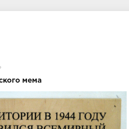
е
ского мема