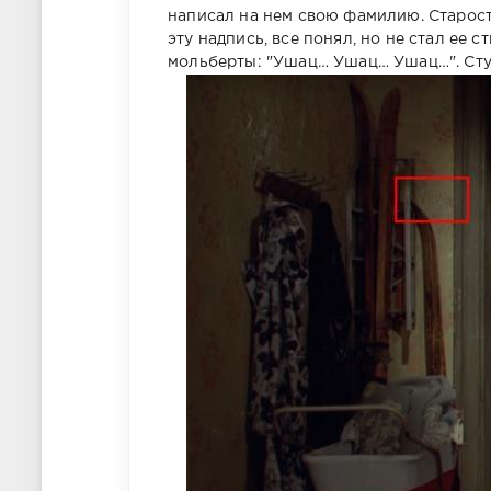
написал на нем свою фамилию. Старос
эту надпись, все понял, но не стал ее 
мольберты: "Ушац… Ушац… Ушац…". Сту