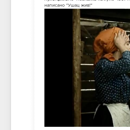
написано "Ушац жив!"