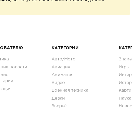
Гости
, не могут оставлять комментарии к данной
ЗОВАТЕЛЮ
КАТЕГОРИИ
КАТЕ
тика
Авто/Мото
Знаме
ние новости
Авиация
Игры
дние
Анимация
Интер
нтарии
Видео
Истор
рация
Военная техника
Карти
Девки
Наука
Зверьё
Новос