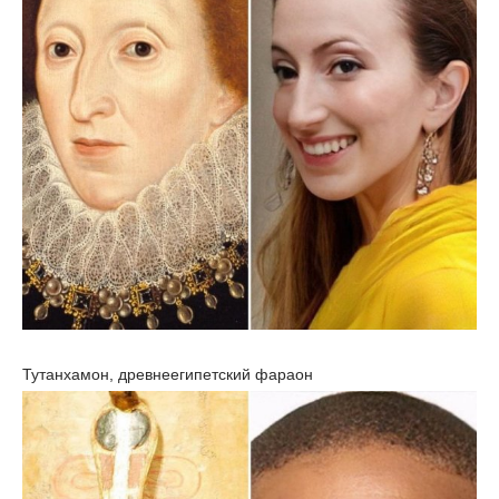
Тутанхамон, древнеегипетский фараон