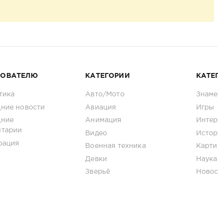
ЗОВАТЕЛЮ
КАТЕГОРИИ
КАТЕ
тика
Авто/Мото
Знаме
ние новости
Авиация
Игры
дние
Анимация
Интер
нтарии
Видео
Истор
рация
Военная техника
Карти
Девки
Наука
Зверьё
Новос