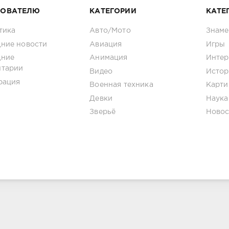
ЗОВАТЕЛЮ
КАТЕГОРИИ
КАТЕ
тика
Авто/Мото
Знаме
ние новости
Авиация
Игры
дние
Анимация
Интер
нтарии
Видео
Истор
рация
Военная техника
Карти
Девки
Наука
Зверьё
Новос