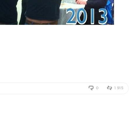
0
1 915