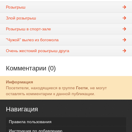
Розыгрыш
Злой розыгрыш
Розыгрыш в спорт-зале
"Чужой" вылез из богомола
Очень жестокий розыгрыш друга
Комментарии (0)
Информация
Посетители, находящиеся в группе
Гости
, не могут
оставлять комментарии к данной публикации.
Навигация
Правила пользования
Инструкция по добавлению