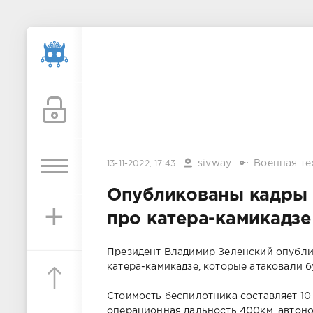
sivway
Военная те
13-11-2022, 17:43
Опубликованы кадры 
+
про катера-камикадзе
Президент Владимир Зеленский опубли
катера-камикадзе, которые атаковали б
Стоимость беспилотника составляет 10 
операционная дальность 400км, автоном