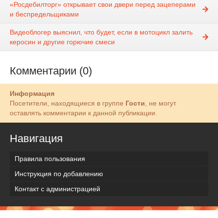
«Росдебилторг» открывает свои двери перед зацеперами
и беспредельщиками
Видеоблогер выяснил, что будет, если в мотоцикл залить
керосин и другие горючие смеси
Комментарии (0)
Информация
Посетители, находящиеся в группе
Гости
, не могут
оставлять комментарии к данной публикации.
Навигация
Правила пользования
Инструкция по добавлению
Контакт с администрацией