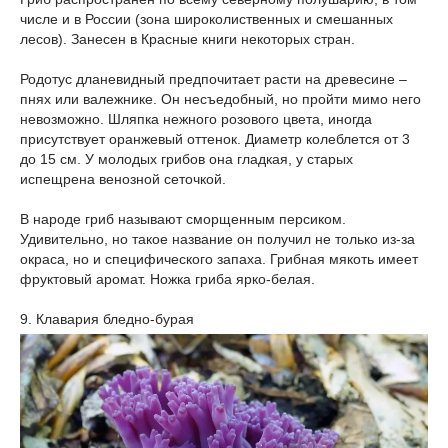
числе и в России (зона широколиственных и смешанных
лесов). Занесен в Красные книги некоторых стран.
Родотус дланевидный предпочитает расти на древесине –
пнях или валежнике. Он несъедобный, но пройти мимо него
невозможно. Шляпка нежного розового цвета, иногда
присутствует оранжевый оттенок. Диаметр колеблется от 3
до 15 см. У молодых грибов она гладкая, у старых
испещрена венозной сеточкой.
В народе гриб называют сморщенным персиком.
Удивительно, но такое название он получил не только из-за
окраса, но и специфического запаха. Грибная мякоть имеет
фруктовый аромат. Ножка гриба ярко-белая.
9. Клавария бледно-бурая