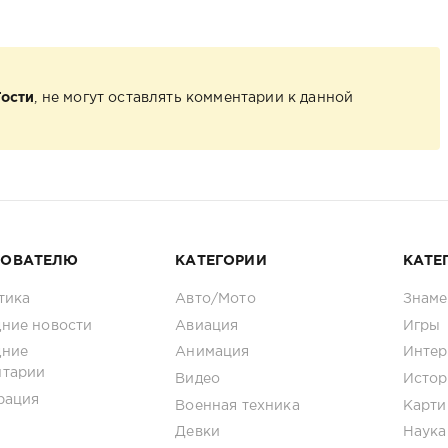
Гости
, не могут оставлять комментарии к данной
ЗОВАТЕЛЮ
КАТЕГОРИИ
КАТЕ
тика
Авто/Мото
Знаме
ние новости
Авиация
Игры
дние
Анимация
Интер
нтарии
Видео
Истор
рация
Военная техника
Карти
Девки
Наука