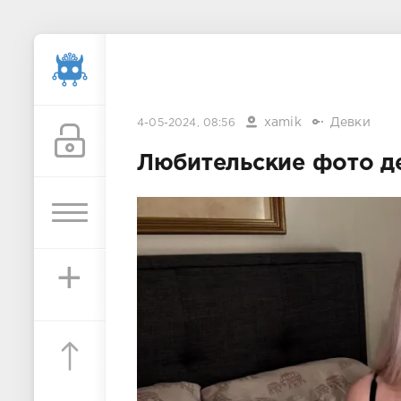
xamik
Девки
4-05-2024, 08:56
Любительские фото д
+