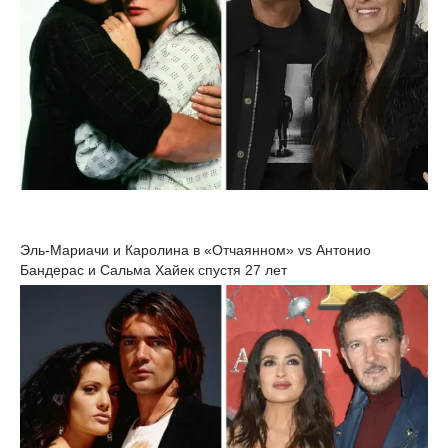
Эль-Мариачи и Каролина в «Отчаянном» vs Антонио
Бандерас и Сальма Хайек спустя 27 лет