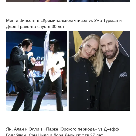
Мия и Винсент в «Криминальном чтиве» vs Ума Турман и
Джон Траволта спустя 30 лет
Ян, Алан и Элли в «Парке Юрского периода» vs Джефф
Голдблюм, Сэм Нилл и Лора Дерн спустя 27 лет