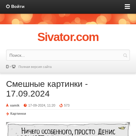
Войти
Sivator.com
Полная версия сайта
Смешные картинки -
17.09.2024
xamik
17-09-2024, 11:20
573
Картинки