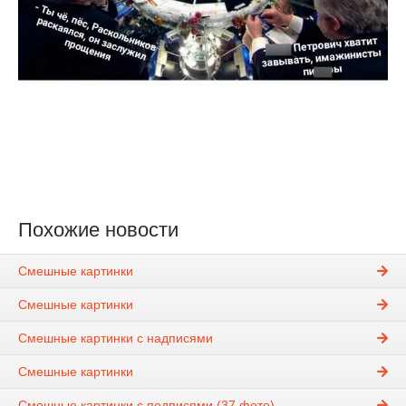
Похожие новости
Смешные картинки
Смешные картинки
Смешные картинки с надписями
Смешные картинки
Смешные картинки с подписями (37 фото)