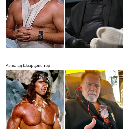
Арнольд Шварценеггер