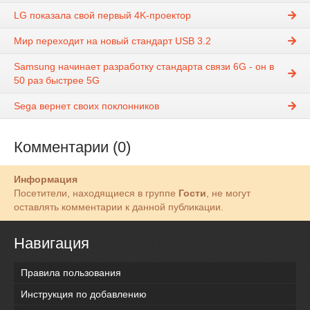
LG показала свой первый 4K-проектор
Мир переходит на новый стандарт USB 3.2
Samsung начинает разработку стандарта связи 6G - он в
50 раз быстрее 5G
Sega вернет своих поклонников
Комментарии (0)
Информация
Посетители, находящиеся в группе
Гости
, не могут
оставлять комментарии к данной публикации.
Навигация
Правила пользования
Инструкция по добавлению