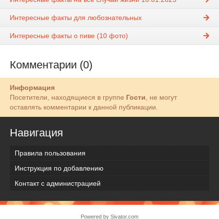
Интересные факты для любознательных
Интересные факты о пиве (10 фото)
Комментарии (0)
Информация
Посетители, находящиеся в группе
Гости
, не могут
оставлять комментарии к данной публикации.
Навигация
Правила пользования
Инструкция по добавлению
Контакт с администрацией
Powered by
Sivator.com