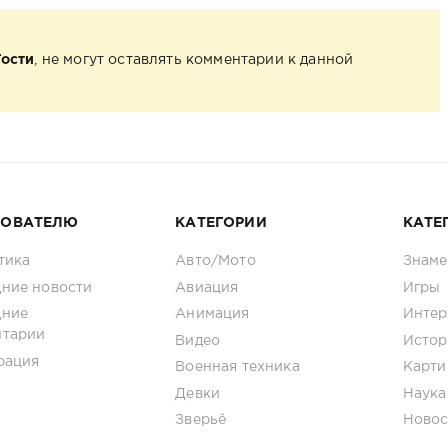
Гости
, не могут оставлять комментарии к данной
ЗОВАТЕЛЮ
КАТЕГОРИИ
КАТЕ
тика
Авто/Мото
Знаме
ние новости
Авиация
Игры
дние
Анимация
Интер
нтарии
Видео
Истор
рация
Военная техника
Карти
Девки
Наука
Зверьё
Новос