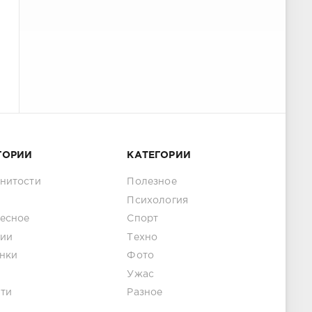
ГОРИИ
КАТЕГОРИИ
нитости
Полезное
Психология
есное
Спорт
ии
Техно
нки
Фото
Ужас
ти
Разное