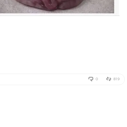
0
819