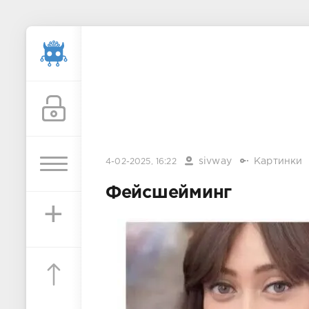
sivway
Картинки
4-02-2025, 16:22
Фейсшейминг
+