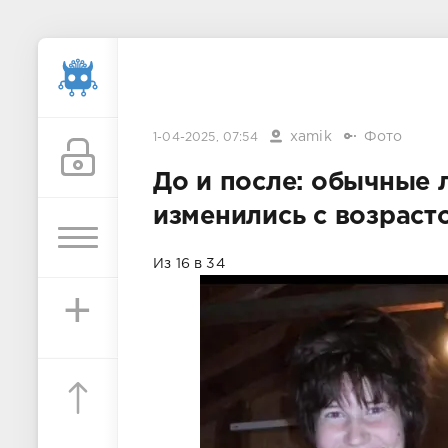
xamik
Фото
1-04-2025, 07:54
До и после: обычные 
изменились с возраст
Из 16 в 34
+