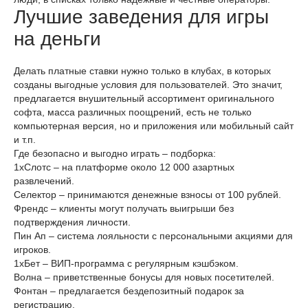
Лучшие заведения для игры
на деньги
Делать платные ставки нужно только в клубах, в которых
созданы выгодные условия для пользователей. Это значит,
предлагается внушительный ассортимент оригинального
софта, масса различных поощрений, есть не только
компьютерная версия, но и приложения или мобильный сайт
и т.п.
Где безопасно и выгодно играть – подборка:
1хСлотс – на платформе около 12 000 азартных
развлечений.
Селектор – принимаются денежные взносы от 100 рублей.
Френдс – клиенты могут получать выигрыши без
подтверждения личности.
Пин Ап – система лояльности с персональными акциями для
игроков.
1хБет – ВИП-программа с регулярным кэшбэком.
Волна – приветственные бонусы для новых посетителей.
Фонтан – предлагается бездепозитный подарок за
регистрацию.