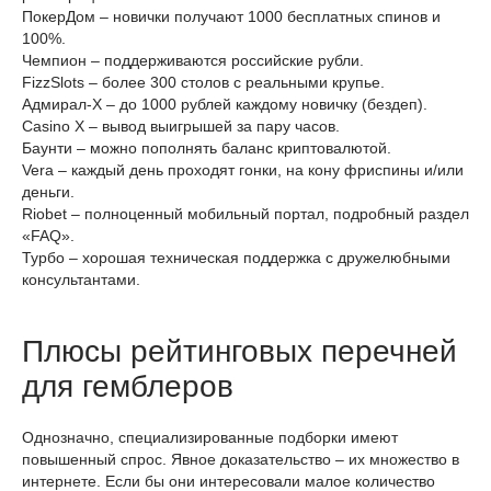
ПокерДом – новички получают 1000 бесплатных спинов и
100%.
Чемпион – поддерживаются российские рубли.
FizzSlots – более 300 столов с реальными крупье.
Адмирал-Х – до 1000 рублей каждому новичку (бездеп).
Casino X – вывод выигрышей за пару часов.
Баунти – можно пополнять баланс криптовалютой.
Vera – каждый день проходят гонки, на кону фриспины и/или
деньги.
Riobet – полноценный мобильный портал, подробный раздел
«FAQ».
Турбо – хорошая техническая поддержка с дружелюбными
консультантами.
Плюсы рейтинговых перечней
для гемблеров
Однозначно, специализированные подборки имеют
повышенный спрос. Явное доказательство – их множество в
интернете. Если бы они интересовали малое количество