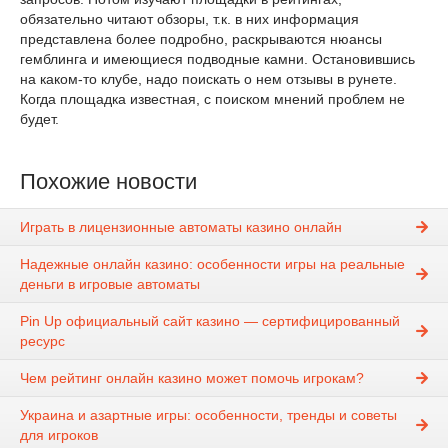
обязательно читают обзоры, т.к. в них информация
представлена более подробно, раскрываются нюансы
гемблинга и имеющиеся подводные камни. Остановившись
на каком-то клубе, надо поискать о нем отзывы в рунете.
Когда площадка известная, с поиском мнений проблем не
будет.
Похожие новости
Играть в лицензионные автоматы казино онлайн
Надежные онлайн казино: особенности игры на реальные
деньги в игровые автоматы
Pin Up официальный сайт казино — сертифицированный
ресурс
Чем рейтинг онлайн казино может помочь игрокам?
Украина и азартные игры: особенности, тренды и советы
для игроков