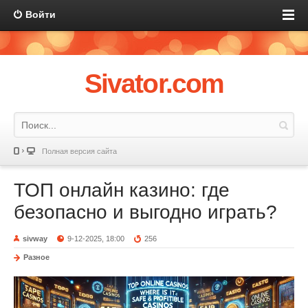
Войти
Sivator.com
Полная версия сайта
ТОП онлайн казино: где
безопасно и выгодно играть?
sivway
9-12-2025, 18:00
256
Разное