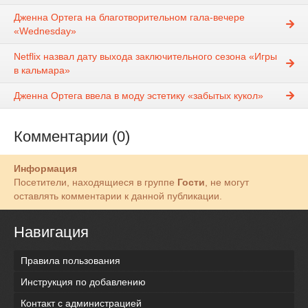
Дженна Ортега на благотворительном гала-вечере
«Wednesday»
Netflix назвал дату выхода заключительного сезона «Игры
в кальмара»
Дженна Ортега ввела в моду эстетику «забытых кукол»
Комментарии (0)
Информация
Посетители, находящиеся в группе
Гости
, не могут
оставлять комментарии к данной публикации.
Навигация
Правила пользования
Инструкция по добавлению
Контакт с администрацией