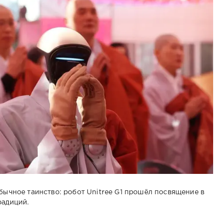
бычное таинство: робот Unitree G1 прошёл посвящение в
радиций.