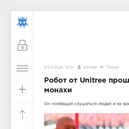
sivway
Техно
9-05-2026, 10:10
Робот от Unitree про
+
монахи
Он пообещал слушаться людей и не вре