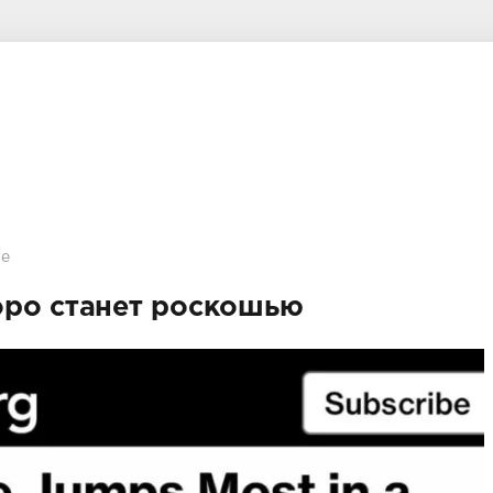
е
оро станет роскошью