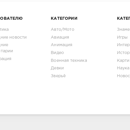
ЗОВАТЕЛЮ
КАТЕГОРИИ
КАТЕ
тика
Авто/Мото
Знаме
ние новости
Авиация
Игры
дние
Анимация
Интер
нтарии
Видео
Истор
рация
Военная техника
Карти
Девки
Наука
Зверьё
Новос