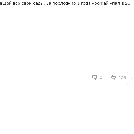
вшей все свои сады. За последние 3 года урожай упал в 20
0
209