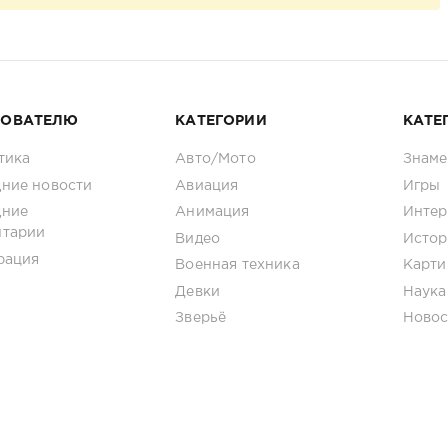
ЗОВАТЕЛЮ
КАТЕГОРИИ
КАТЕ
тика
Авто/Мото
Знаме
ние новости
Авиация
Игры
дние
Анимация
Интер
нтарии
Видео
Истор
рация
Военная техника
Карти
Девки
Наука
Зверьё
Новос