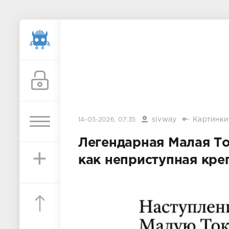
sivway
Картинки
14-05-2026, 07:35
Легендарная Малая Т
+
как неприступная кре