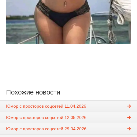
Похожие новости
Юмор с просторов соцсетей 11.04.2026
Юмор с просторов соцсетей 12.05.2026
Юмор с просторов соцсетей 29.04.2026