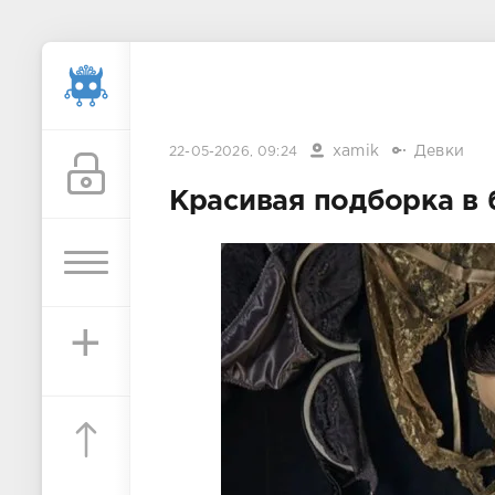
xamik
Девки
22-05-2026, 09:24
Красивая подборка в 
+