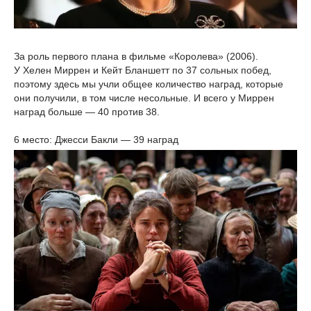
За роль первого плана в фильме «Королева» (2006).
У Хелен Миррен и Кейт Бланшетт по 37 сольных побед,
поэтому здесь мы учли общее количество наград, которые
они получили, в том числе несольные. И всего у Миррен
наград больше — 40 против 38.
6 место: Джесси Бакли — 39 наград