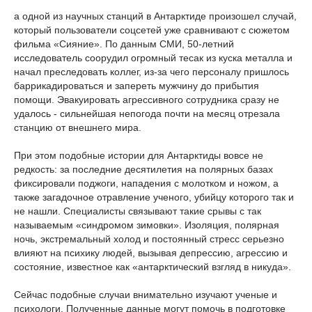
а одной из научных станций в Антарктиде произошел случай,
который пользователи соцсетей уже сравнивают с сюжетом
фильма «Сияние». По данным СМИ, 50-летний
исследователь соорудил огромный тесак из куска металла и
начал преследовать коллег, из-за чего персоналу пришлось
баррикадироваться и запереть мужчину до прибытия
помощи. Эвакуировать агрессивного сотрудника сразу не
удалось - сильнейшая непогода почти на месяц отрезала
станцию от внешнего мира.
При этом подобные истории для Антарктиды вовсе не
редкость: за последние десятилетия на полярных базах
фиксировали поджоги, нападения с молотком и ножом, а
также загадочное отравление ученого, убийцу которого так и
не нашли. Специалисты связывают такие срывы с так
называемым «синдромом зимовки». Изоляция, полярная
ночь, экстремальный холод и постоянный стресс серьезно
влияют на психику людей, вызывая депрессию, агрессию и
состояние, известное как «антарктический взгляд в никуда».
Сейчас подобные случаи внимательно изучают ученые и
психологи. Полученные данные могут помочь в подготовке