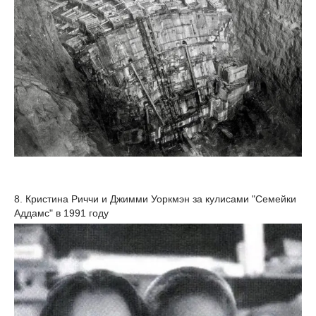
8. Кристина Риччи и Джимми Уоркмэн за кулисами "Семейки
Аддамс" в 1991 году