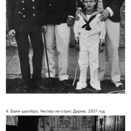
4. Баня шахтёра, Честер-ле-стрит, Дарем, 1937 год