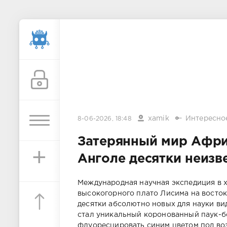
xamik
Интересно
8-06-2026, 18:48
Затерянный мир Афри
+
Анголе десятки неизв
Международная научная экспедиция в 
высокогорного плато Лисима на восто
десятки абсолютно новых для науки ви
стал уникальный коронованный паук-б
флуоресцировать синим цветом под воз