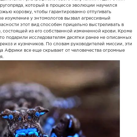
ругопряда, который в процессе эволюции научился
ожью коровку, чтобы гарантированно отпугивать
е изумление у энтомологов вызвал агрессивный
асности этот вид способен прицельно выстреливать в
 состоящей из его собственной измененной крови. Кроме
то подарили исследователям десятки ранее не описанных
рекоз и кузнечиков. По словам руководителей миссии, эти
да Африки все еще скрывает от человечества огромные
я.