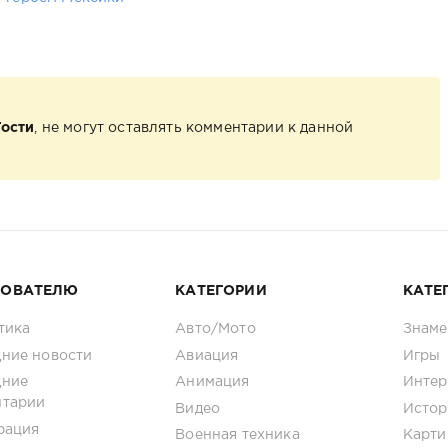
Гости
, не могут оставлять комментарии к данной
ЗОВАТЕЛЮ
КАТЕГОРИИ
КАТЕ
тика
Авто/Мото
Знаме
ние новости
Авиация
Игры
дние
Анимация
Интер
нтарии
Видео
Истор
рация
Военная техника
Карти