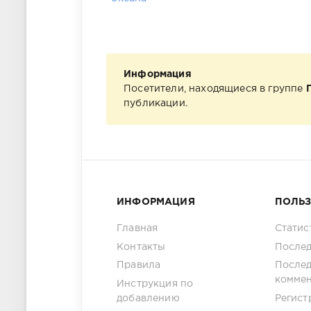
Информация
Посетители, находящиеся в группе
публикации.
ИНФОРМАЦИЯ
ПОЛЬ
Главная
Статис
Контакты
Послед
Правила
После
комме
Инструкция по
добавлению
Регист