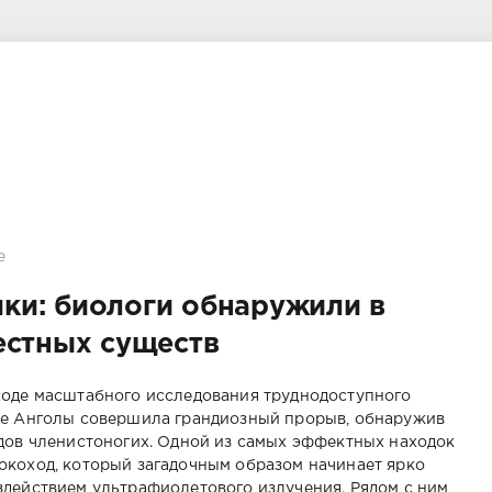
е
ки: биологи обнаружили в
естных существ
ходе масштабного исследования труднодоступного
ке Анголы совершила грандиозный прорыв, обнаружив
дов членистоногих. Одной из самых эффектных находок
окоход, который загадочным образом начинает ярко
действием ультрафиолетового излучения. Рядом с ним